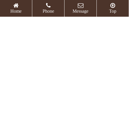
All goods are delivered by express delivery, which supports
Home
Phone
Message
Top
door-to-
Multiple payment methods
Support WeChat, Alipay and UnionPay payment. Please ke
ep