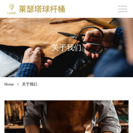
关于我们
Home
>
关于我们