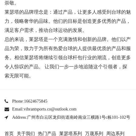
崇敬。
莱瑟塔的品牌理念是：通过产品，让更多人感受到台球的魅
力，领略奢华的品味。他们的目标是创造更多优秀的产品，
满足客户需求，推动台球运动的发展。
总的来说，莱瑟塔是一个充满激情和创新的品牌。他们以产
品为荣，致力于为所有热爱台球的人提供最优质的产品和服
务。相信莱瑟塔将继续引领台球杆包行业的潮流，创造更多
令人惊叹的产品。 让我们一步一步地追随这个引领者，探
索无限可能。
Phone:16624675845
Email:vibrantsports.co@outlook.com
Address:广州市白云区龙归街道南岭南业三横路1号c栋101-102号
首页
关于我们
热门产品
莱瑟塔系列
万晟系列
周边系列