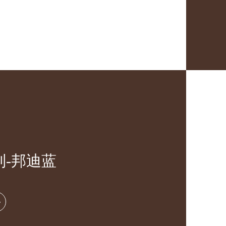
列-邦迪蓝