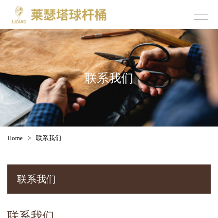
联系我们
Home
>
联系我们
联系我们
联系我们