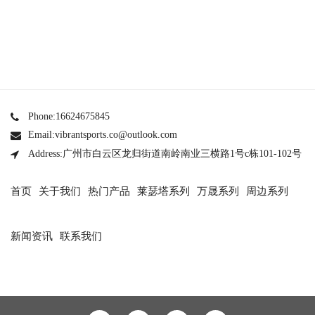
Phone:16624675845
Email:vibrantsports.co@outlook.com
Address:广州市白云区龙归街道南岭南业三横路1号c栋101-102号
首页
关于我们
热门产品
莱瑟塔系列
万晟系列
周边系列
新闻资讯
联系我们