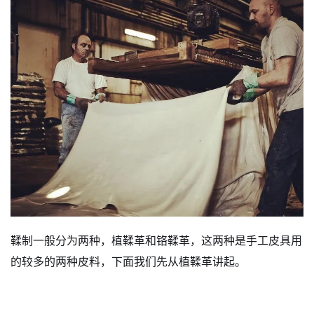
鞣制一般分为两种，植鞣革和铬鞣革，这两种是手工皮具用
的较多的两种皮料，下面我们先从植鞣革讲起。