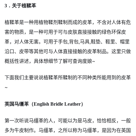
3．关于植鞣革
植鞣革是一种用植物鞣剂鞣制而成的皮革，不含对人体有危
害的物质，是一种可用于可与皮肤直接接触的绿色环保皮
革，对人体无害。可用于手包,背包,马具,鞋垫、鞋里、帽里
沿口、皮带等其他可与人体直接接触的皮革制品。这里只做
概括性讲述，具体想细节了解可查询度娘~
下面我们主要说说植鞣革所鞣制的不同种类所能用到的皮革
~
英国马缰革（English Bridle Leather）
第一次听说马缰革的人，可能以为是马皮，恰恰相反，一般
多为牛皮制作。马缰革，之所以称为马缰革，是因为在英国