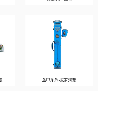
银
圣甲系列-尼罗河蓝