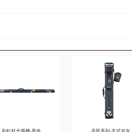
彩虹杆盒两槽-黑色
圣甲系列-玄武岩灰