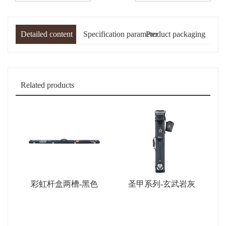
Detailed content
Specification parameter
Product packaging
Related products
彩虹杆盒两槽-黑色
圣甲系列-玄武岩灰