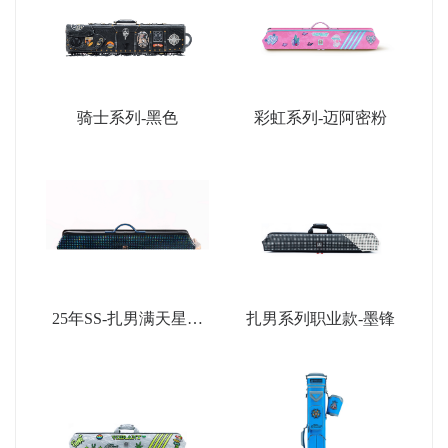
骑士系列-黑色
彩虹系列-迈阿密粉
25年SS-扎男满天星限
扎男系列职业款-墨锋
量款-深蓝