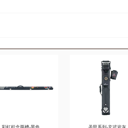
彩虹杆盒两槽-黑色
圣甲系列-玄武岩灰