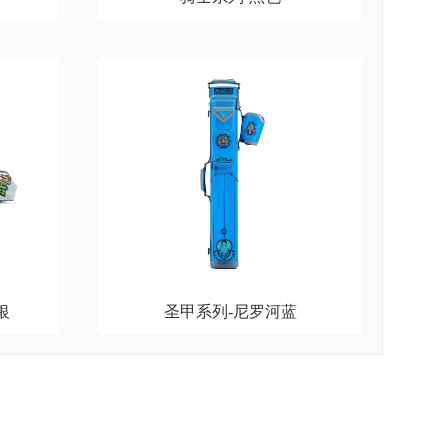
银
圣甲系列-尼罗河蓝