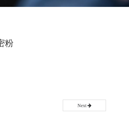
密粉
Next