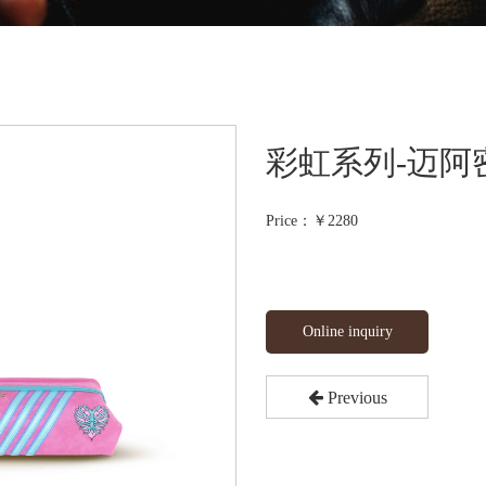
彩虹系列-迈阿
Price：￥
2280
Online inquiry
Previous