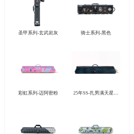
圣甲系列-玄武岩灰
骑士系列-黑色
彩虹系列-迈阿密粉
25年SS-扎男满天星限
量款-深蓝