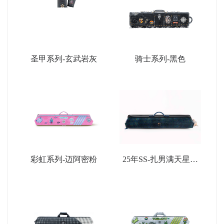
圣甲系列-玄武岩灰
骑士系列-黑色
彩虹系列-迈阿密粉
25年SS-扎男满天星限
量款-深蓝