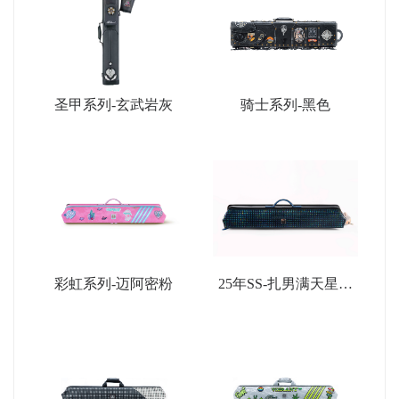
圣甲系列-玄武岩灰
骑士系列-黑色
彩虹系列-迈阿密粉
25年SS-扎男满天星限
量款-深蓝