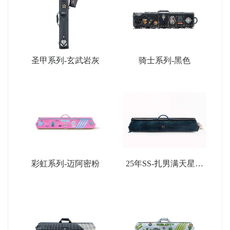
圣甲系列-玄武岩灰
骑士系列-黑色
彩虹系列-迈阿密粉
25年SS-扎男满天星限
量款-深蓝