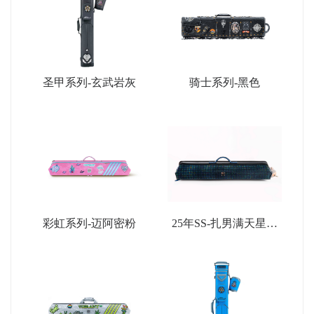
圣甲系列-玄武岩灰
骑士系列-黑色
彩虹系列-迈阿密粉
25年SS-扎男满天星限
量款-深蓝